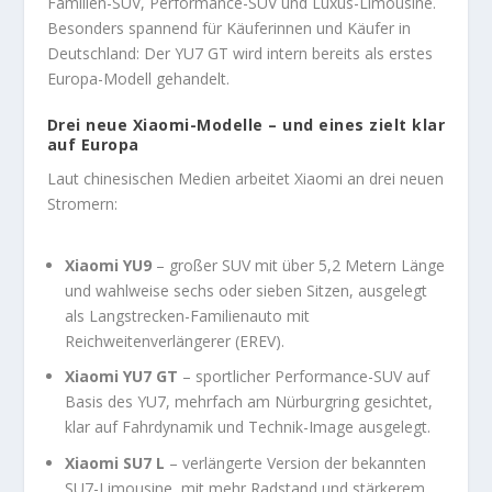
Familien-SUV, Performance-SUV und Luxus-Limousine.
Besonders spannend für Käuferinnen und Käufer in
Deutschland: Der YU7 GT wird intern bereits als erstes
Europa-Modell gehandelt.
Drei neue Xiaomi-Modelle – und eines zielt klar
auf Europa
Laut chinesischen Medien arbeitet Xiaomi an drei neuen
Stromern:
Xiaomi YU9
– großer SUV mit über 5,2 Metern Länge
und wahlweise sechs oder sieben Sitzen, ausgelegt
als Langstrecken-Familienauto mit
Reichweitenverlängerer (EREV).
Xiaomi YU7 GT
– sportlicher Performance-SUV auf
Basis des YU7, mehrfach am Nürburgring gesichtet,
klar auf Fahrdynamik und Technik-Image ausgelegt.
Xiaomi SU7 L
– verlängerte Version der bekannten
SU7-Limousine, mit mehr Radstand und stärkerem