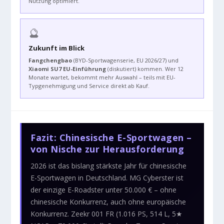
Nutzung optimiert.
🔮
Zukunft im Blick
Fangchengbao
(BYD-Sportwagenserie, EU 2026/27) und
Xiaomi SU7 EU-Einführung
(diskutiert) kommen. Wer 12
Monate wartet, bekommt mehr Auswahl – teils mit EU-
Typgenehmigung und Service direkt ab Kauf.
Fazit: Chinesische E-Sportwagen –
von Nische zur Herausforderung
2026 ist das bislang stärkste Jahr für chinesische
E-Sportwagen in Deutschland. MG Cyberster ist
der einzige E-Roadster unter 50.000 € – ohne
chinesische Konkurrenz, auch ohne europäische
Konkurrenz. Zeekr 001 FR (1.016 PS, 514 L, 5★