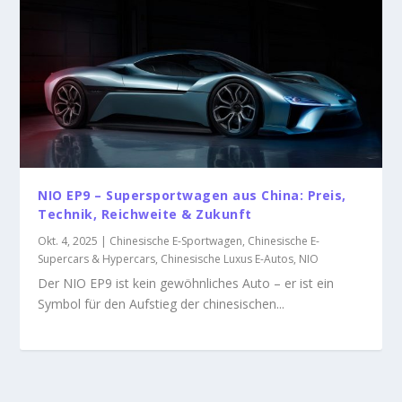
NIO EP9 – Supersportwagen aus China: Preis,
Technik, Reichweite & Zukunft
Okt. 4, 2025
|
Chinesische E-Sportwagen
,
Chinesische E-
Supercars & Hypercars
,
Chinesische Luxus E-Autos
,
NIO
Der NIO EP9 ist kein gewöhnliches Auto – er ist ein
Symbol für den Aufstieg der chinesischen...