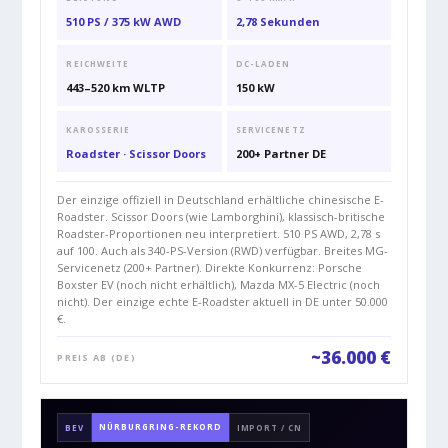
510 PS / 375 kW AWD
2,78 Sekunden
REICHWEITE
DC-LADEN
443–520 km WLTP
150 kW
KAROSSERIE
SERVICENETZ
Roadster · Scissor Doors
200+ Partner DE
Der einzige offiziell in Deutschland erhältliche chinesische E-
Roadster. Scissor Doors (wie Lamborghini), klassisch-britische
Roadster-Proportionen neu interpretiert. 510 PS AWD, 2,78 s
auf 100. Auch als 340-PS-Version (RWD) verfügbar. Breites MG-
Servicenetz (200+ Partner). Direkte Konkurrenz: Porsche
Boxster EV (noch nicht erhältlich), Mazda MX-5 Electric (noch
nicht). Der einzige echte E-Roadster aktuell in DE unter 50.000
€.
~36.000 €
PREIS AB (DE)
NÜRBURGRING-REKORD
BEV
IMPORT / CN