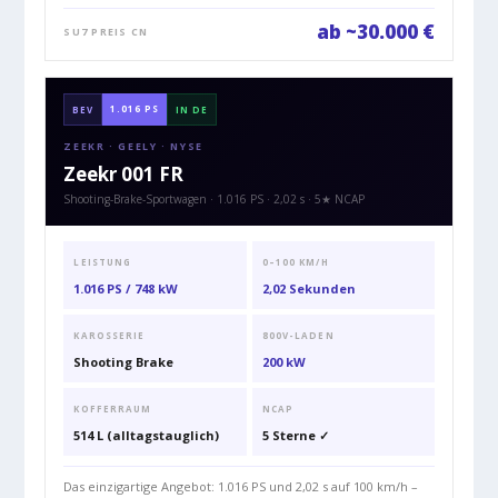
ab ~30.000 €
SU7 PREIS CN
1.016 PS
BEV
IN DE
ZEEKR · GEELY · NYSE
Zeekr 001 FR
Shooting-Brake-Sportwagen · 1.016 PS · 2,02 s · 5★ NCAP
LEISTUNG
0–100 KM/H
1.016 PS / 748 kW
2,02 Sekunden
KAROSSERIE
800V-LADEN
Shooting Brake
200 kW
KOFFERRAUM
NCAP
514 L (alltagstauglich)
5 Sterne ✓
Das einzigartige Angebot: 1.016 PS und 2,02 s auf 100 km/h –