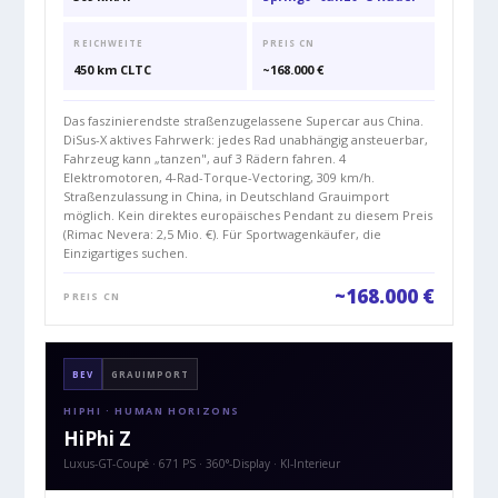
REICHWEITE
PREIS CN
450 km CLTC
~168.000 €
Das faszinierendste straßenzugelassene Supercar aus China.
DiSus-X aktives Fahrwerk: jedes Rad unabhängig ansteuerbar,
Fahrzeug kann „tanzen", auf 3 Rädern fahren. 4
Elektromotoren, 4-Rad-Torque-Vectoring, 309 km/h.
Straßenzulassung in China, in Deutschland Grauimport
möglich. Kein direktes europäisches Pendant zu diesem Preis
(Rimac Nevera: 2,5 Mio. €). Für Sportwagenkäufer, die
Einzigartiges suchen.
~168.000 €
PREIS CN
BEV
GRAUIMPORT
HIPHI · HUMAN HORIZONS
HiPhi Z
Luxus-GT-Coupé · 671 PS · 360°-Display · KI-Interieur