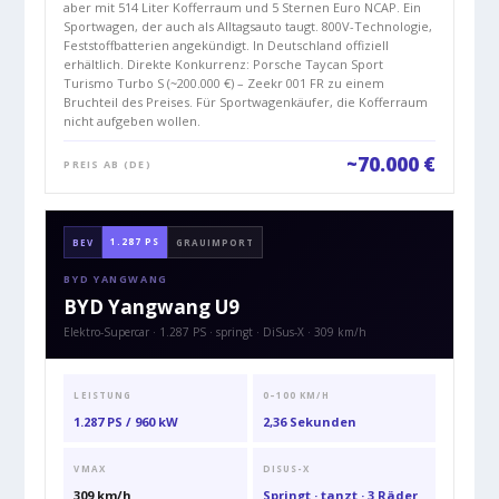
aber mit 514 Liter Kofferraum und 5 Sternen Euro NCAP. Ein
Sportwagen, der auch als Alltagsauto taugt. 800V-Technologie,
Feststoffbatterien angekündigt. In Deutschland offiziell
erhältlich. Direkte Konkurrenz: Porsche Taycan Sport
Turismo Turbo S (~200.000 €) – Zeekr 001 FR zu einem
Bruchteil des Preises. Für Sportwagenkäufer, die Kofferraum
nicht aufgeben wollen.
~70.000 €
PREIS AB (DE)
1.287 PS
BEV
GRAUIMPORT
BYD YANGWANG
BYD Yangwang U9
Elektro-Supercar · 1.287 PS · springt · DiSus-X · 309 km/h
LEISTUNG
0–100 KM/H
1.287 PS / 960 kW
2,36 Sekunden
VMAX
DISUS-X
309 km/h
Springt · tanzt · 3 Räder