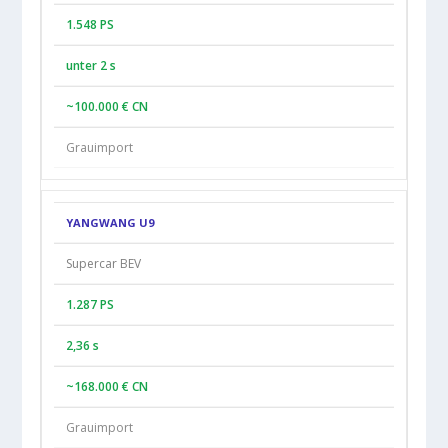
1.548 PS
unter 2 s
~100.000 € CN
Grauimport
YANGWANG U9
Supercar BEV
1.287 PS
2,36 s
~168.000 € CN
Grauimport