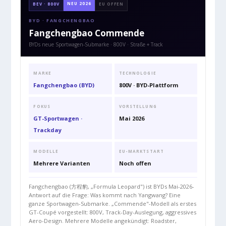
NEU 2026
BEV · 800V
EU OFFEN
BYD · FANGCHENGBAO
Fangchengbao Commende
BYDs neue Sportwagen-Submarke · 800V · Straße + Track
MARKE
TECHNOLOGIE
Fangchengbao (BYD)
800V · BYD-Plattform
FOKUS
VORSTELLUNG
GT-Sportwagen ·
Mai 2026
Trackday
MODELLE
EU-MARKTSTART
Mehrere Varianten
Noch offen
Fangchengbao (方程豹, „Formula Leopard") ist BYDs Mai-2026-
Antwort auf die Frage: Was kommt nach Yangwang? Eine
ganze Sportwagen-Submarke. „Commende"-Modell als erstes
GT-Coupé vorgestellt: 800V, Track-Day-Auslegung, aggressives
Aero-Design. Mehrere Modelle angekündigt: Roadster,