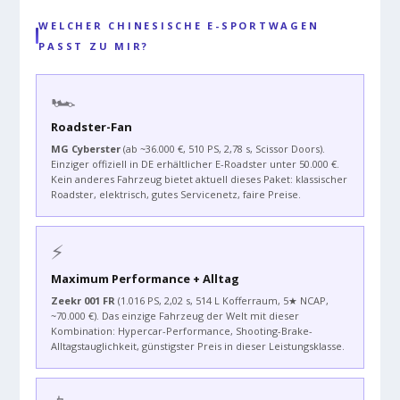
WELCHER CHINESISCHE E-SPORTWAGEN
PASST ZU MIR?
🏎️
Roadster-Fan
MG Cyberster
(ab ~36.000 €, 510 PS, 2,78 s, Scissor Doors).
Einziger offiziell in DE erhältlicher E-Roadster unter 50.000 €.
Kein anderes Fahrzeug bietet aktuell dieses Paket: klassischer
Roadster, elektrisch, gutes Servicenetz, faire Preise.
⚡
Maximum Performance + Alltag
Zeekr 001 FR
(1.016 PS, 2,02 s, 514 L Kofferraum, 5★ NCAP,
~70.000 €). Das einzige Fahrzeug der Welt mit dieser
Kombination: Hypercar-Performance, Shooting-Brake-
Alltagstauglichkeit, günstigster Preis in dieser Leistungsklasse.