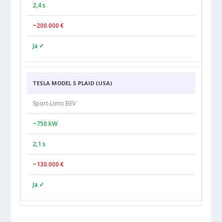
2,4 s
~200.000 €
Ja ✓
TESLA MODEL S PLAID (USA)
Sport-Limo BEV
~750 kW
2,1 s
~130.000 €
Ja ✓