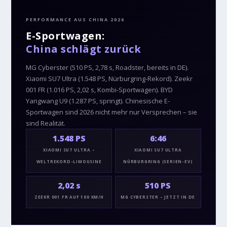
PERFORMANCE AUS CHINA 2026
E-Sportwagen:
China schlägt zurück
MG Cyberster (510 PS, 2,78 s, Roadster, bereits in DE).
Xiaomi SU7 Ultra (1.548 PS, Nürburgring-Rekord). Zeekr
001 FR (1.016 PS, 2,02 s, Kombi-Sportwagen). BYD
Yangwang U9 (1.287 PS, springt). Chinesische E-
Sportwagen sind 2026 nicht mehr nur Versprechen – sie
sind Realität.
1.548 PS
6:46
XIAOMI SU7 ULTRA –
XIAOMI SU7 ULTRA
WELTREKORD-LIMOUSINE
NÜRBURGRING (SERIEN-EV)
2,02 s
510 PS
ZEEKR 001 FR AUF 100 KM/H
MG CYBERSTER – JETZT IN DE