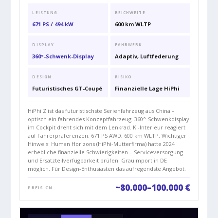
LEISTUNG
REICHWEITE
671 PS / 494 kW
600 km WLTP
DISPLAY
FAHRWERK
360°-Schwenk-Display
Adaptiv, Luftfederung
DESIGN
RISIKO
Futuristisches GT-Coupé
Finanzielle Lage HiPhi
HiPhi Z ist das futuristischste Serienfahrzeug aus China –
optisch ein fahrendes Konzeptfahrzeug. 360°-Schwenkdisplay
im Cockpit dreht sich mit dem Lenkrad. KI-Interieur reagiert
auf Fahrerpräferenzen. 671 PS AWD, 600 km WLTP. Wichtiger
Hinweis: Human Horizons (HiPhi-Mutterfirma) hatte 2024
erhebliche finanzielle Schwierigkeiten – Serviceversorgung
und Ersatzteilverfügbarkeit prüfen. Grauimport in DE
möglich. Für Design-Enthusiasten das aufregendste Angebot.
~80.000–100.000 €
PREIS CN