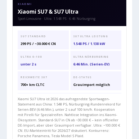
XIAOMI
Xiaomi SU7 & SU7 Ultra
Sport-Limousine · Ultra: 1.548 PS · 6:46 Nürburgring
SU7 STANDARD
SU7 ULTRA LEISTUNG
299 PS / ~30.000 € CN
1.548 PS / 1.138 kW
ULTRA 0–100
ULTRA NÜRBURGRING
unter 2 s
6:46 Min. (Serien-EV)
REICHWEITE SU7
DE-STATUS
700+ km CLTC
Grauimport möglich
Xiaomi SU7 Ultra ist 2026 das aufregendste Sportwagen-
Statement aus China: 1.548 PS, Nürburgring-Rundenrekord für
Serien-BEV (6:46 Min.), unter 2 s auf 100 km/h. Kooperation
mit Pirelli für Spezialreifen. Nahtlose Integration ins Xiaomi-
Ökosystem. Standard-SU7 in CN ab ~30.000 € – kein offizieller
DE-Import, aber über Grauimport verfügbar. Ultra: ~100.000 €
CN. EU-Markteintritt für 2026/27 diskutiert. Konkurrenz:
Porsche Panamera, Tesla Model S Plaid.