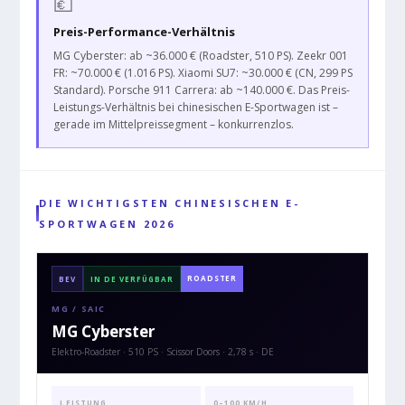
💶
Preis-Performance-Verhältnis
MG Cyberster: ab ~36.000 € (Roadster, 510 PS). Zeekr 001
FR: ~70.000 € (1.016 PS). Xiaomi SU7: ~30.000 € (CN, 299 PS
Standard). Porsche 911 Carrera: ab ~140.000 €. Das Preis-
Leistungs-Verhältnis bei chinesischen E-Sportwagen ist –
gerade im Mittelpreissegment – konkurrenzlos.
DIE WICHTIGSTEN CHINESISCHEN E-
SPORTWAGEN 2026
ROADSTER
BEV
IN DE VERFÜGBAR
MG / SAIC
MG Cyberster
Elektro-Roadster · 510 PS · Scissor Doors · 2,78 s · DE
LEISTUNG
0–100 KM/H