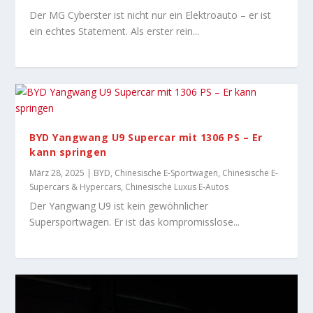
Der MG Cyberster ist nicht nur ein Elektroauto – er ist
ein echtes Statement. Als erster rein...
BYD Yangwang U9 Supercar mit 1306 PS – Er
kann springen
März 28, 2025
|
BYD
,
Chinesische E-Sportwagen
,
Chinesische E-
Supercars & Hypercars
,
Chinesische Luxus E-Autos
Der Yangwang U9 ist kein gewöhnlicher
Supersportwagen. Er ist das kompromisslose...