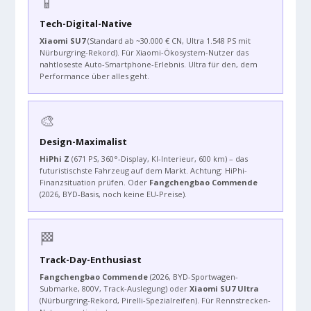
📱
Tech-Digital-Native
Xiaomi SU7
(Standard ab ~30.000 € CN, Ultra 1.548 PS mit
Nürburgring-Rekord). Für Xiaomi-Ökosystem-Nutzer das
nahtloseste Auto-Smartphone-Erlebnis. Ultra für den, dem
Performance über alles geht.
🎨
Design-Maximalist
HiPhi Z
(671 PS, 360°-Display, KI-Interieur, 600 km) – das
futuristischste Fahrzeug auf dem Markt. Achtung: HiPhi-
Finanzsituation prüfen. Oder
Fangchengbao Commende
(2026, BYD-Basis, noch keine EU-Preise).
🏁
Track-Day-Enthusiast
Fangchengbao Commende
(2026, BYD-Sportwagen-
Submarke, 800V, Track-Auslegung) oder
Xiaomi SU7 Ultra
(Nürburgring-Rekord, Pirelli-Spezialreifen). Für Rennstrecken-