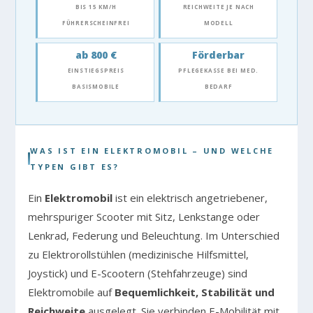
BIS 15 KM/H
REICHWEITE JE NACH
FÜHRERSCHEINFREI
MODELL
ab 800 €
Förderbar
EINSTIEGSPREIS
PFLEGEKASSE BEI MED.
BASISMOBILE
BEDARF
WAS IST EIN ELEKTROMOBIL – UND WELCHE
TYPEN GIBT ES?
Ein
Elektromobil
ist ein elektrisch angetriebener,
mehrspuriger Scooter mit Sitz, Lenkstange oder
Lenkrad, Federung und Beleuchtung. Im Unterschied
zu Elektrorollstühlen (medizinische Hilfsmittel,
Joystick) und E-Scootern (Stehfahrzeuge) sind
Elektromobile auf
Bequemlichkeit, Stabilität und
Reichweite
ausgelegt. Sie verbinden E-Mobilität mit