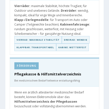
Vierräder:
maximale Stabilität, höchste Traglast, für
Outdoor und unebenes Gelände.
Dreiräder:
wendig,
kompakt, ideal für enge Wege und Innenbereiche.
Klapp-/Zerlegmodelle:
für Transport im Auto oder
Camper (Teilgewichte beachten).
Kabinenfahrzeuge:
rundum geschlossen, wetterfest, mit Heizung oder
Scheibenwischer – für ganzjährige Nutzung ideal.
VIERRAD: MAXIMALE STABILITÄT
DREIRAD: WENDIG
KLAPPBAR: TRANSPORTABEL
KABINE: WETTERFEST
FÖRDERUNG
Pflegekasse & Hilfsmittelverzeichnis
Bei medizinischem Bedarf teilweise erstattungsfähig
Wenn ein ärztlich attestierter medizinischer Bedarf
besteht, können Elektromobile über das
Hilfsmittelverzeichnis der Pflegekassen
bezuschusst oder vollständig übernommen werden.