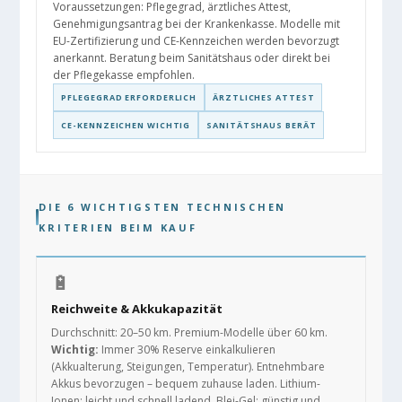
Voraussetzungen: Pflegegrad, ärztliches Attest,
Genehmigungsantrag bei der Krankenkasse. Modelle mit
EU-Zertifizierung und CE-Kennzeichen werden bevorzugt
anerkannt. Beratung beim Sanitätshaus oder direkt bei
der Pflegekasse empfohlen.
PFLEGEGRAD ERFORDERLICH
ÄRZTLICHES ATTEST
CE-KENNZEICHEN WICHTIG
SANITÄTSHAUS BERÄT
DIE 6 WICHTIGSTEN TECHNISCHEN
KRITERIEN BEIM KAUF
🔋
Reichweite & Akkukapazität
Durchschnitt: 20–50 km. Premium-Modelle über 60 km.
Wichtig:
Immer 30% Reserve einkalkulieren
(Akkualterung, Steigungen, Temperatur). Entnehmbare
Akkus bevorzugen – bequem zuhause laden. Lithium-
Ionen: leicht und schnell ladend. Blei-Gel: günstig und