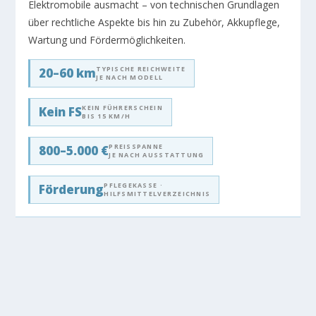
Elektromobile ausmacht – von technischen Grundlagen
über rechtliche Aspekte bis hin zu Zubehör, Akkupflege,
Wartung und Fördermöglichkeiten.
TYPISCHE REICHWEITE
20–60 km
JE NACH MODELL
KEIN FÜHRERSCHEIN
Kein FS
BIS 15 KM/H
PREISSPANNE
800–5.000 €
JE NACH AUSSTATTUNG
PFLEGEKASSE ·
Förderung
HILFSMITTELVERZEICHNIS