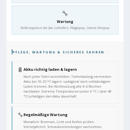
🔧
Wartung
Reifenreparatur-Set (bei Luftreifen), Pflegespray, Gelenk-Fettspray
PFLEGE, WARTUNG & SICHERES FAHREN
🔋
Akku richtig laden & lagern
Nach jeder Fahrt anschließen, Tiefentladung vermeiden.
Akku bei 10–25 °C lagern. Ladegerät nach vollständigem
Laden trennen. Bei Nichtnutzung alle 4–6 Wochen
nachladen. Extreme Temperaturen (unter 0 °C / über 40
°C) schädigen den Akku dauerhaft.
🔧
Regelmäßige Wartung
Monatlich: Bremsen, Licht und Reifen prüfen.
Vierteljährlich: Schraubverbindungen nachziehen,