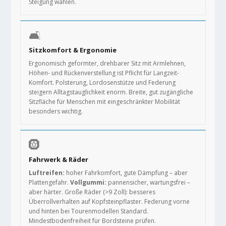
Steigung wählen.
🛋️
Sitzkomfort & Ergonomie
Ergonomisch geformter, drehbarer Sitz mit Armlehnen,
Höhen- und Rückenverstellung ist Pflicht für Langzeit-
Komfort. Polsterung, Lordosenstütze und Federung
steigern Alltagstauglichkeit enorm. Breite, gut zugängliche
Sitzfläche für Menschen mit eingeschränkter Mobilität
besonders wichtig.
🛞
Fahrwerk & Räder
Luftreifen:
hoher Fahrkomfort, gute Dämpfung – aber
Plattengefahr.
Vollgummi:
pannensicher, wartungsfrei –
aber härter. Große Räder (>9 Zoll): besseres
Überrollverhalten auf Kopfsteinpflaster. Federung vorne
und hinten bei Tourenmodellen Standard.
Mindestbodenfreiheit für Bordsteine prüfen.