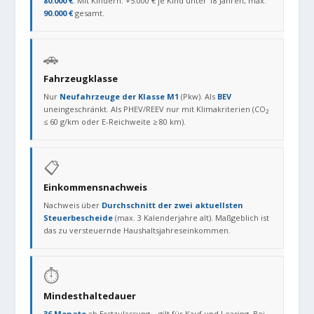
80.000 €
. Mit Kindern: +5.000 € je Kind unter 18 Jahren, max.
90.000 €
gesamt.
🚗
Fahrzeugklasse
Nur
Neufahrzeuge der Klasse M1
(Pkw). Als
BEV
uneingeschränkt. Als PHEV/REEV nur mit Klimakriterien (CO₂
≤ 60 g/km oder E-Reichweite ≥ 80 km).
📋
Einkommensnachweis
Nachweis über
Durchschnitt der zwei aktuellsten
Steuerbescheide
(max. 3 Kalenderjahre alt). Maßgeblich ist
das zu versteuernde Haushaltsjahreseinkommen.
⏱️
Mindesthaltedauer
36 Monate
ab Erstzulassung – gilt für Kauf und Leasing. Bei