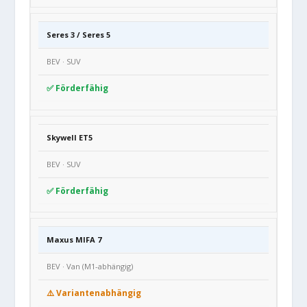
Seres 3 / Seres 5
BEV · SUV
✅ Förderfähig
Skywell ET5
BEV · SUV
✅ Förderfähig
Maxus MIFA 7
BEV · Van (M1-abhängig)
⚠️ Varianten­abhängig