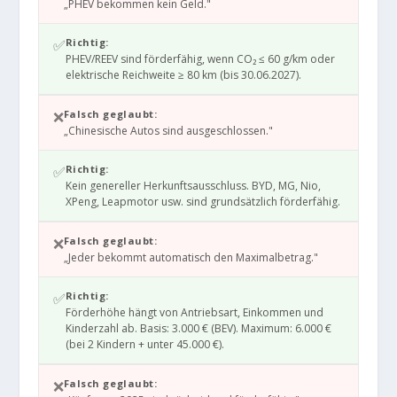
„PHEV bekommen kein Geld."
✅
Richtig:
PHEV/REEV sind förderfähig, wenn CO₂ ≤ 60 g/km oder
elektrische Reichweite ≥ 80 km (bis 30.06.2027).
❌
Falsch geglaubt:
„Chinesische Autos sind ausgeschlossen."
✅
Richtig:
Kein genereller Herkunftsausschluss. BYD, MG, Nio,
XPeng, Leapmotor usw. sind grundsätzlich förderfähig.
❌
Falsch geglaubt:
„Jeder bekommt automatisch den Maximalbetrag."
✅
Richtig:
Förderhöhe hängt von Antriebsart, Einkommen und
Kinderzahl ab. Basis: 3.000 € (BEV). Maximum: 6.000 €
(bei 2 Kindern + unter 45.000 €).
❌
Falsch geglaubt: