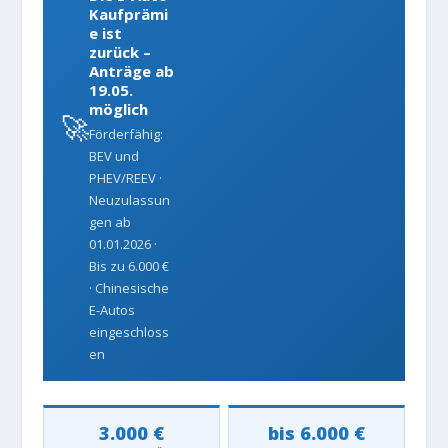
Kaufprämi
e ist
zurück –
Anträge ab
19.05.
möglich
🚀
Förderfähig:
BEV und
PHEV/REEV ·
Neuzulassun
gen ab
01.01.2026 ·
Bis zu 6.000 €
· Chinesische
E-Autos
eingeschloss
en
3.000 €
bis 6.000 €