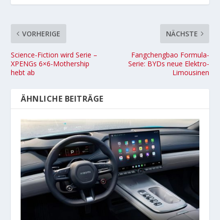
VORHERIGE
NÄCHSTE
Science-Fiction wird Serie –
Fangchengbao Formula-
XPENGs 6×6-Mothership
Serie: BYDs neue Elektro-
hebt ab
Limousinen
ÄHNLICHE BEITRÄGE