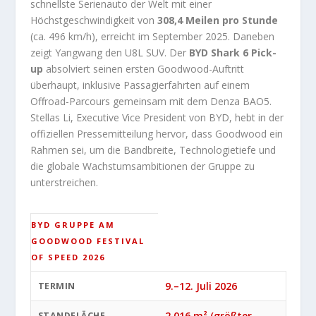
schnellste Serienauto der Welt mit einer
Höchstgeschwindigkeit von
308,4 Meilen pro Stunde
(ca. 496 km/h), erreicht im September 2025. Daneben
zeigt Yangwang den U8L SUV. Der
BYD Shark 6 Pick-
up
absolviert seinen ersten Goodwood-Auftritt
überhaupt, inklusive Passagierfahrten auf einem
Offroad-Parcours gemeinsam mit dem Denza BAO5.
Stellas Li, Executive Vice President von BYD, hebt in der
offiziellen Pressemitteilung hervor, dass Goodwood ein
Rahmen sei, um die Bandbreite, Technologietiefe und
die globale Wachstumsambitionen der Gruppe zu
unterstreichen.
BYD GRUPPE AM
GOODWOOD FESTIVAL
OF SPEED 2026
9.–12. Juli 2026
TERMIN
2.016 m² (größter
STANDFLÄCHE