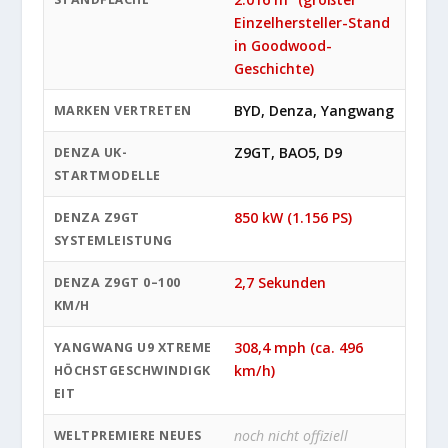
Einzelhersteller-Stand
in Goodwood-
Geschichte)
BYD, Denza, Yangwang
MARKEN VERTRETEN
Z9GT, BAO5, D9
DENZA UK-
STARTMODELLE
850 kW (1.156 PS)
DENZA Z9GT
SYSTEMLEISTUNG
2,7 Sekunden
DENZA Z9GT 0–100
KM/H
308,4 mph (ca. 496
YANGWANG U9 XTREME
km/h)
HÖCHSTGESCHWINDIGK
EIT
noch nicht offiziell
WELTPREMIERE NEUES