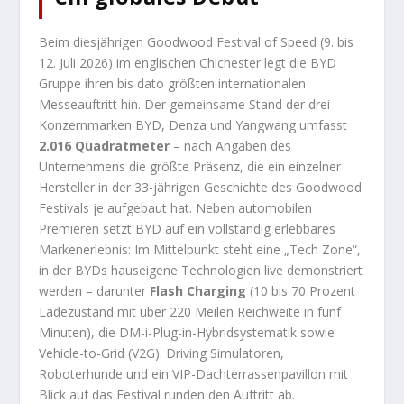
Beim diesjährigen Goodwood Festival of Speed (9. bis
12. Juli 2026) im englischen Chichester legt die BYD
Gruppe ihren bis dato größten internationalen
Messeauftritt hin. Der gemeinsame Stand der drei
Konzernmarken BYD, Denza und Yangwang umfasst
2.016 Quadratmeter
– nach Angaben des
Unternehmens die größte Präsenz, die ein einzelner
Hersteller in der 33-jährigen Geschichte des Goodwood
Festivals je aufgebaut hat. Neben automobilen
Premieren setzt BYD auf ein vollständig erlebbares
Markenerlebnis: Im Mittelpunkt steht eine „Tech Zone“,
in der BYDs hauseigene Technologien live demonstriert
werden – darunter
Flash Charging
(10 bis 70 Prozent
Ladezustand mit über 220 Meilen Reichweite in fünf
Minuten), die DM-i-Plug-in-Hybridsystematik sowie
Vehicle-to-Grid (V2G). Driving Simulatoren,
Roboterhunde und ein VIP-Dachterrassenpavillon mit
Blick auf das Festival runden den Auftritt ab.