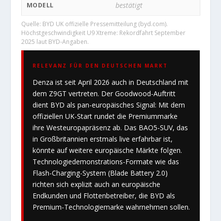
bestätigt
MODELL
Quelle: BYD UK offizielle Pressemitteilung (byd.com).
Höchstgeschwindigkeit U9 Xtreme: Rekordfahrt September
2025 laut BYD-Angaben.
RELEVANZ FÜR DEN DEUTSCHEN MARKT
Denza ist seit April 2026 auch in Deutschland mit
dem Z9GT vertreten. Der Goodwood-Auftritt
dient BYD als pan-europäisches Signal: Mit dem
offiziellen UK-Start rundet die Premiummarke
ihre Westeuropapräsenz ab. Das BAO5-SUV, das
in Großbritannien erstmals live erfahrbar ist,
könnte auf weitere europäische Märkte folgen.
Technologiedemonstrations-Formate wie das
Flash-Charging-System (Blade Battery 2.0)
richten sich explizit auch an europäische
Endkunden und Flottenbetreiber, die BYD als
Premium-Technologiemarke wahrnehmen sollen.