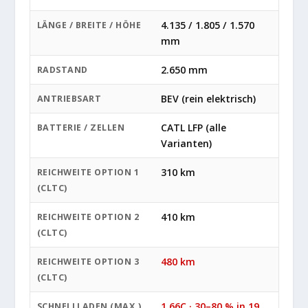
4.135 / 1.805 / 1.570
LÄNGE / BREITE / HÖHE
mm
2.650 mm
RADSTAND
BEV (rein elektrisch)
ANTRIEBSART
CATL LFP (alle
BATTERIE / ZELLEN
Varianten)
310 km
REICHWEITE OPTION 1
(CLTC)
410 km
REICHWEITE OPTION 2
(CLTC)
480 km
REICHWEITE OPTION 3
(CLTC)
1,66C · 30–80 % in 19
SCHNELLLADEN (MAX.)