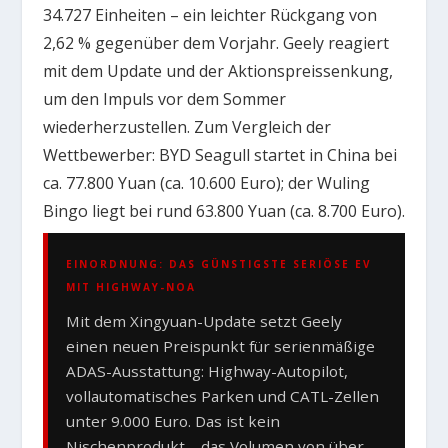
34.727 Einheiten – ein leichter Rückgang von
2,62 % gegenüber dem Vorjahr. Geely reagiert
mit dem Update und der Aktionspreissenkung,
um den Impuls vor dem Sommer
wiederherzustellen. Zum Vergleich der
Wettbewerber: BYD Seagull startet in China bei
ca. 77.800 Yuan (ca. 10.600 Euro); der Wuling
Bingo liegt bei rund 63.800 Yuan (ca. 8.700 Euro).
EINORDNUNG: DAS GÜNSTIGSTE SERIÖSE EV
MIT HIGHWAY-NOA
Mit dem Xingyuan-Update setzt Geely
einen neuen Preispunkt für serienmäßige
ADAS-Ausstattung: Highway-Autopilot,
vollautomatisches Parken und CATL-Zellen
unter 9.000 Euro. Das ist kein
Nischenprodukt – das Volumen von über