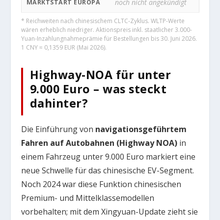
noch nicht angekündigt
MARKTSTART EUROPA
* Reichweiten nach chinesischem CLTC-Zyklus. WLTP-Werte
wären erheblich niedriger. Aktionspreis inkl. staatlicher 3.000-
Yuan-Inzahlungnahmeprämie für Bestellungen bis 30. Juni 2026.
1 CNY ≈ 0,1359 EUR (Mai 2026).
Highway-NOA für unter
9.000 Euro – was steckt
dahinter?
Die Einführung von
navigationsgeführtem
Fahren auf Autobahnen (Highway NOA)
in
einem Fahrzeug unter 9.000 Euro markiert eine
neue Schwelle für das chinesische EV-Segment.
Noch 2024 war diese Funktion chinesischen
Premium- und Mittelklassemodellen
vorbehalten; mit dem Xingyuan-Update zieht sie