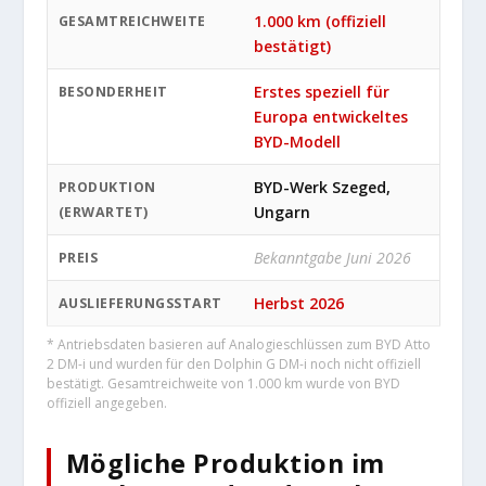
1.000 km (offiziell
GESAMTREICHWEITE
bestätigt)
Erstes speziell für
BESONDERHEIT
Europa entwickeltes
BYD-Modell
BYD-Werk Szeged,
PRODUKTION
Ungarn
(ERWARTET)
Bekanntgabe Juni 2026
PREIS
Herbst 2026
AUSLIEFERUNGSSTART
* Antriebsdaten basieren auf Analogieschlüssen zum BYD Atto
2 DM-i und wurden für den Dolphin G DM-i noch nicht offiziell
bestätigt. Gesamtreichweite von 1.000 km wurde von BYD
offiziell angegeben.
Mögliche Produktion im