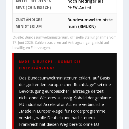
noch niedriger als
ANTEIL BEI REINEN
PHEV-Anteil
BEVS (CHINESISCH)
Bundesumweltministe
ZUSTÄNDIGES
rium (BMUKN)
MINISTERIUM
Quelle: Bundesumweltministerium, offizielle Stellungnahme vom
17. Juni 2026. Zahlen basieren auf Antragseingang, nicht auf
bewilligten Fahrzeugen.
MADE IN EUROPE – KOMMT DIE
EINSCHRÄNKUNG?
Das Bundesumweltministerium erklärt, auf Basis
der „geltenden europäischen Rechtslage“ sei eine
Bevorzugung europäischer Fahrzeuge derzeit
nicht ohne Weiteres zulässig. Sobald der geplante
EU Industrial Accelerator Act eine verbindliche
„Made in Europe“-Regel für Förderprogramme
vorsieht, wolle Deutschland nachsteuern.
Frankreich hat diesen Weg bereits ohne EU-