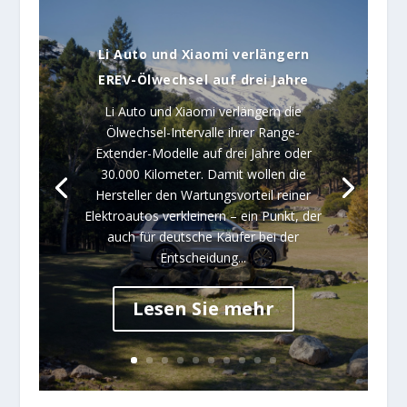
Li Auto und Xiaomi verlängern
EREV-Ölwechsel auf drei Jahre
Li Auto und Xiaomi verlängern die
Ölwechsel-Intervalle ihrer Range-
Extender-Modelle auf drei Jahre oder
30.000 Kilometer. Damit wollen die
Hersteller den Wartungsvorteil reiner
Elektroautos verkleinern – ein Punkt, der
auch für deutsche Käufer bei der
Entscheidung...
Lesen Sie mehr