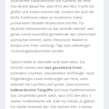
zusätzlichen Radarsensoren und Kameras die Rede.
Das deutet darauf hin, dass BYD den Atto 3 nicht nur
größer und stärker machen will, sondern ihn auch bei
ADAS-Funktionen näher an modernere, höher
positionierte Modelle heranrücken möchte. Für
deutsche Interessenten ist das deshalb relevant, weil
genau solche Ausstattungsmerkmale den Unterschied
ausmachen können, wenn chinesische Marken in
Europa vom Preis-Leistungs-Tipp zum vollwertigen
Technologiekonkurrenten werden.
Optisch bleibt es ebenfalls nicht beim Alten. Die
Berichte nennen eine
neu gestaltete Front
,
schmalere Leuchten, überarbeitete Stoßfänger, neue
Felgendesigns sowie Änderungen am Heck, unter
anderem bei Leuchten und Spoiler. Dazu kommen
halbverdeckte Türgriffe
und neue Raddimensionen.
Das Gesamtbild spricht dafür, dass BYD den Atto 3
stärker modernisieren will, statt nur Details zu glätten.
Für Käufer bedeutet das: Der nächste Atto 3 könnte