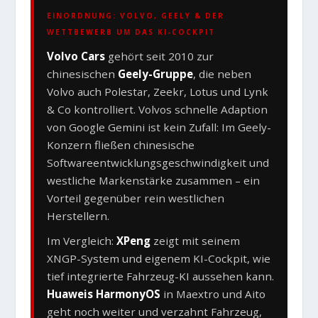
EINORDNUNG: VOLVO, GEELY & DER
WETTBEWERB UM DAS KI-COCKPIT
Volvo Cars
gehört seit 2010 zur
chinesischen
Geely-Gruppe
, die neben
Volvo auch Polestar, Zeekr, Lotus und Lynk
& Co kontrolliert. Volvos schnelle Adaption
von Google Gemini ist kein Zufall: Im Geely-
Konzern fließen chinesische
Softwareentwicklungsgeschwindigkeit und
westliche Markenstärke zusammen – ein
Vorteil gegenüber rein westlichen
Herstellern.
Im Vergleich:
XPeng
zeigt mit seinem
XNGP-System und eigenem KI-Cockpit, wie
tief integrierte Fahrzeug-KI aussehen kann.
Huaweis HarmonyOS
in Maextro und Aito
geht noch weiter und verzahnt Fahrzeug,