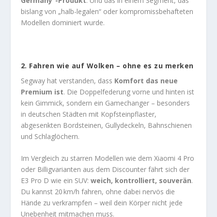
Germany“-Produkt
. Und das in einem Segment, das
bislang von „halb-legalen“ oder kompromissbehafteten
Modellen dominiert wurde.
2.
Fahren wie auf Wolken – ohne es zu merken
Segway hat verstanden, dass
Komfort das neue
Premium ist
. Die Doppelfederung vorne und hinten ist
kein Gimmick, sondern ein Gamechanger – besonders
in deutschen Städten mit Kopfsteinpflaster,
abgesenkten Bordsteinen, Gullydeckeln, Bahnschienen
und Schlaglöchern.
Im Vergleich zu starren Modellen wie dem Xiaomi 4 Pro
oder Billigvarianten aus dem Discounter fährt sich der
E3 Pro D wie ein SUV:
weich, kontrolliert, souverän
.
Du kannst 20 km/h fahren, ohne dabei nervös die
Hände zu verkrampfen – weil dein Körper nicht jede
Unebenheit mitmachen muss.