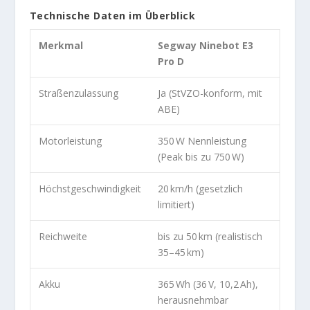
Technische Daten im Überblick
Merkmal
Segway Ninebot E3
Pro D
Straßenzulassung
Ja (StVZO-konform, mit
ABE)
Motorleistung
350 W Nennleistung
(Peak bis zu 750 W)
Höchstgeschwindigkeit
20 km/h (gesetzlich
limitiert)
Reichweite
bis zu 50 km (realistisch
35–45 km)
Akku
365 Wh (36 V, 10,2 Ah),
herausnehmbar