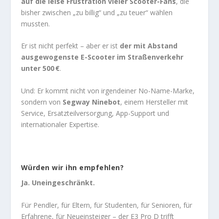
auf die leise Frustration vieler Scooter-Fans
, die
bisher zwischen „zu billig“ und „zu teuer“ wählen
mussten.
Er ist nicht perfekt – aber er ist
der mit Abstand
ausgewogenste E-Scooter im Straßenverkehr
unter 500 €
.
Und: Er kommt nicht von irgendeiner No-Name-Marke,
sondern von
Segway Ninebot
, einem Hersteller mit
Service, Ersatzteilversorgung, App-Support und
internationaler Expertise.
Würden wir ihn empfehlen?
Ja. Uneingeschränkt.
Für Pendler, für Eltern, für Studenten, für Senioren, für
Erfahrene, für Neueinsteiger – der E3 Pro D trifft