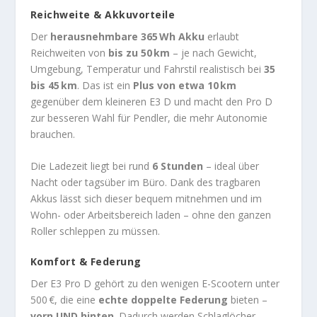
Reichweite & Akkuvorteile
Der
herausnehmbare 365 Wh Akku
erlaubt
Reichweiten von
bis zu 50 km
– je nach Gewicht,
Umgebung, Temperatur und Fahrstil realistisch bei
35
bis 45 km
. Das ist ein
Plus von etwa 10 km
gegenüber dem kleineren E3 D und macht den Pro D
zur besseren Wahl für Pendler, die mehr Autonomie
brauchen.
Die Ladezeit liegt bei rund
6 Stunden
– ideal über
Nacht oder tagsüber im Büro. Dank des tragbaren
Akkus lässt sich dieser bequem mitnehmen und im
Wohn- oder Arbeitsbereich laden – ohne den ganzen
Roller schleppen zu müssen.
Komfort & Federung
Der E3 Pro D gehört zu den wenigen E-Scootern unter
500 €, die eine
echte doppelte Federung
bieten –
vorn UND hinten
. Dadurch werden Schlaglöcher,