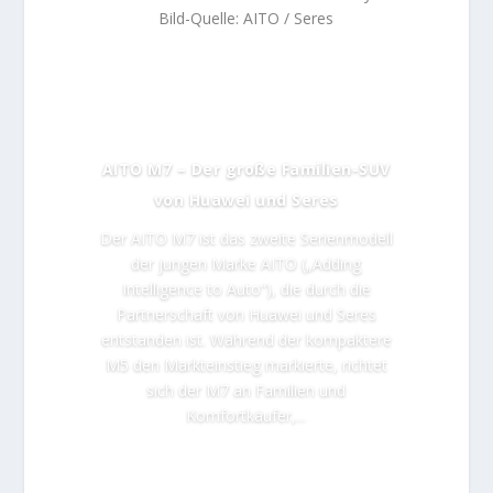
Bild-Quelle: AITO / Seres
AITO M7 – Der große Familien-SUV
von Huawei und Seres
Der AITO M7 ist das zweite Serienmodell
der jungen Marke AITO („Adding
Intelligence to Auto“), die durch die
Partnerschaft von Huawei und Seres
entstanden ist. Während der kompaktere
M5 den Markteinstieg markierte, richtet
sich der M7 an Familien und
Komfortkäufer,...
Lesen Sie mehr