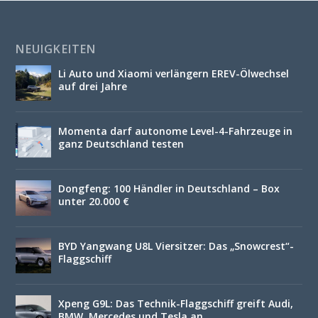
NEUIGKEITEN
Li Auto und Xiaomi verlängern EREV-Ölwechsel
auf drei Jahre
Momenta darf autonome Level-4-Fahrzeuge in
ganz Deutschland testen
Dongfeng: 100 Händler in Deutschland – Box
unter 20.000 €
BYD Yangwang U8L Viersitzer: Das „Snowcrest“-
Flaggschiff
Xpeng G9L: Das Technik-Flaggschiff greift Audi,
BMW, Mercedes und Tesla an