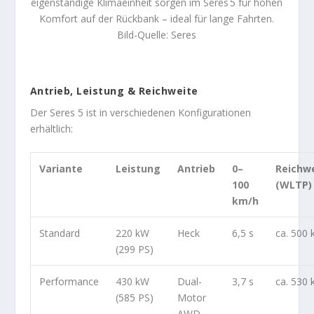
eigenständige Klimaeinheit sorgen im Seres 5 für hohen
Komfort auf der Rückbank – ideal für lange Fahrten.
Bild-Quelle: Seres
Antrieb, Leistung & Reichweite
Der Seres 5 ist in verschiedenen Konfigurationen
erhältlich:
Variante
Leistung
Antrieb
0–
Reichw
100
(WLTP)
km/h
Standard
220 kW
Heck
6,5 s
ca. 500
(299 PS)
Performance
430 kW
Dual-
3,7 s
ca. 530
(585 PS)
Motor
AWD