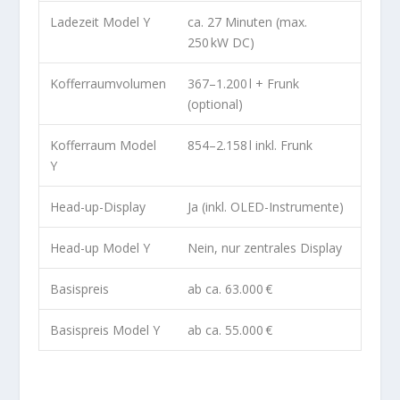
Ladezeit Model Y
ca. 27 Minuten (max.
250 kW DC)
Kofferraumvolumen
367–1.200 l + Frunk
(optional)
Kofferraum Model
854–2.158 l inkl. Frunk
Y
Head-up-Display
Ja (inkl. OLED-Instrumente)
Head-up Model Y
Nein, nur zentrales Display
Basispreis
ab ca. 63.000 €
Basispreis Model Y
ab ca. 55.000 €