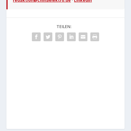
redaktion@chinaelektro.de
·
LinkedIn
TEILEN: