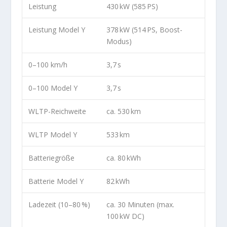
Leistung
430 kW (585 PS)
Leistung Model Y
378 kW (514 PS, Boost-
Modus)
0–100 km/h
3,7 s
0–100 Model Y
3,7 s
WLTP-Reichweite
ca. 530 km
WLTP Model Y
533 km
Batteriegröße
ca. 80 kWh
Batterie Model Y
82 kWh
Ladezeit (10–80 %)
ca. 30 Minuten (max.
100 kW DC)