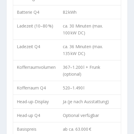
Batterie Q4
82 kWh
Ladezeit (10–80 %)
ca. 30 Minuten (max.
100 kW DC)
Ladezeit Q4
ca. 36 Minuten (max.
135 kW DC)
Kofferraumvolumen
367–1.200 l + Frunk
(optional)
Kofferraum Q4
520–1.490 l
Head-up-Display
Ja (je nach Ausstattung)
Head-up Q4
Optional verfügbar
Basispreis
ab ca. 63.000 €