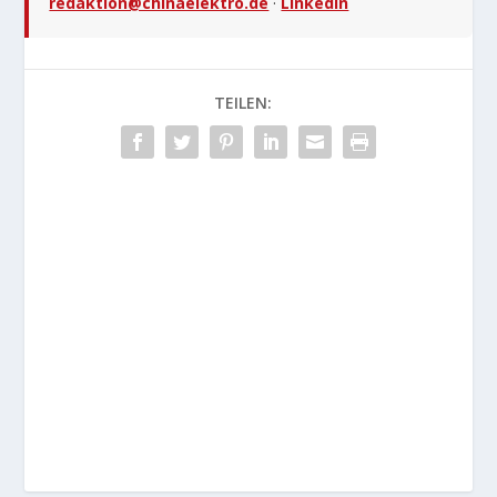
redaktion@chinaelektro.de
·
LinkedIn
TEILEN: