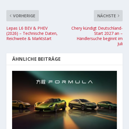
VORHERIGE
NÄCHSTE
Lepas L6 BEV & PHEV
Chery kündigt Deutschland-
(2026) – Technische Daten,
Start 2027 an –
Reichweite & Marktstart
Händlersuche beginnt im
Juli
ÄHNLICHE BEITRÄGE