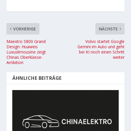
VORHERIGE
NÄCHSTE
Maextro S800 Grand
Volvo startet Google
Design: Huaweis
Gemini im Auto und geht
Luxuslimousine zeigt
bei KI noch einen Schritt
Chinas Oberklasse-
weiter
Ambition
ÄHNLICHE BEITRÄGE