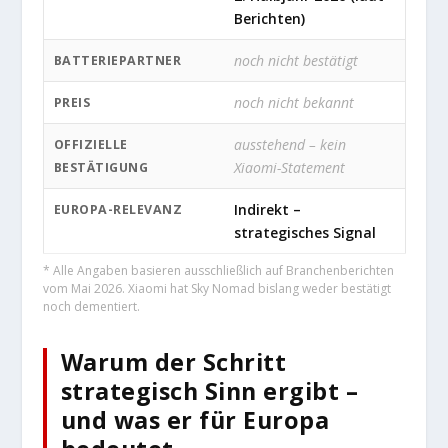
Berichten)
noch nicht bestätigt
BATTERIEPARTNER
noch nicht bekannt
PREIS
ausstehend – kein
OFFIZIELLE
Xiaomi-Statement
BESTÄTIGUNG
Indirekt –
EUROPA-RELEVANZ
strategisches Signal
* Alle Angaben basieren ausschließlich auf Branchenberichten
vom Mai 2026. Xiaomi hat Sky Nomad bislang weder bestätigt
noch dementiert.
Warum der Schritt
strategisch Sinn ergibt –
und was er für Europa