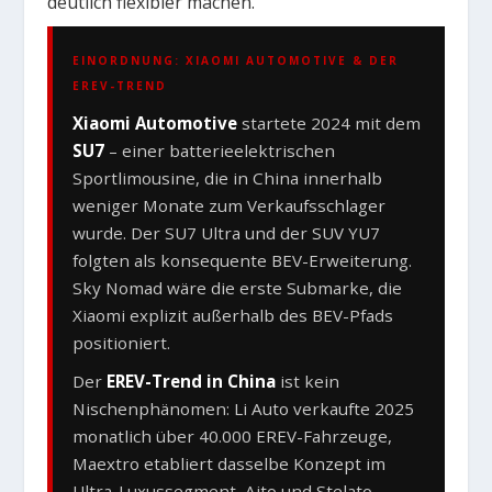
deutlich flexibler machen.
EINORDNUNG: XIAOMI AUTOMOTIVE & DER
EREV-TREND
Xiaomi Automotive
startete 2024 mit dem
SU7
– einer batterieelektrischen
Sportlimousine, die in China innerhalb
weniger Monate zum Verkaufsschlager
wurde. Der SU7 Ultra und der SUV YU7
folgten als konsequente BEV-Erweiterung.
Sky Nomad wäre die erste Submarke, die
Xiaomi explizit außerhalb des BEV-Pfads
positioniert.
Der
EREV-Trend in China
ist kein
Nischenphänomen: Li Auto verkaufte 2025
monatlich über 40.000 EREV-Fahrzeuge,
Maextro etabliert dasselbe Konzept im
Ultra-Luxussegment, Aito und Stelato