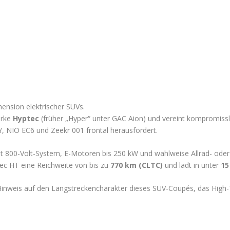
ension elektrischer SUVs.
arke
Hyptec
(früher „Hyper“ unter GAC Aion) und vereint kompromissl
, NIO EC6 und Zeekr 001 frontal herausfordert.
t 800-Volt-System, E-Motoren bis 250 kW und wahlweise Allrad- oder
ec HT eine Reichweite von bis zu
770 km (CLTC)
und lädt in unter
15
n Hinweis auf den Langstreckencharakter dieses SUV-Coupés, das Hig