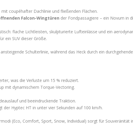
 mit coupéhafter Dachlinie und fließenden Flächen.
öffnenden Falcon-Wingtüren
der Fondpassagiere – ein Novum in di
stisch: flache Lichtleisten, skulpturierte Lufteinlässe und ein aerodyn
für ein SUV dieser Größe.
 ansteigende Schulterlinie, während das Heck durch ein durchgehende
verter, was die Verluste um 15 % reduziert.
etup mit dynamischem Torque-Vectoring.
adeauslauf und beeindruckende Traktion.
t der Hyptec HT in unter vier Sekunden auf 100 km/h.
odi (Eco, Comfort, Sport, Snow, Individual) sorgt für Souveränität in