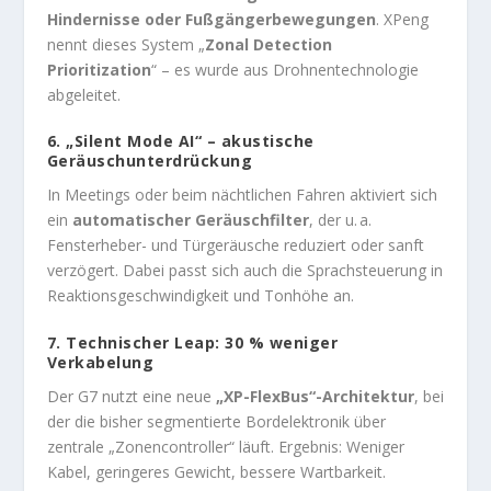
Hindernisse oder Fußgängerbewegungen
. XPeng
nennt dieses System „
Zonal Detection
Prioritization
“ – es wurde aus Drohnentechnologie
abgeleitet.
6.
„Silent Mode AI“ – akustische
Geräuschunterdrückung
In Meetings oder beim nächtlichen Fahren aktiviert sich
ein
automatischer Geräuschfilter
, der u. a.
Fensterheber- und Türgeräusche reduziert oder sanft
verzögert. Dabei passt sich auch die Sprachsteuerung in
Reaktionsgeschwindigkeit und Tonhöhe an.
7.
Technischer Leap: 30 % weniger
Verkabelung
Der G7 nutzt eine neue
„XP-FlexBus“-Architektur
, bei
der die bisher segmentierte Bordelektronik über
zentrale „Zonencontroller“ läuft. Ergebnis: Weniger
Kabel, geringeres Gewicht, bessere Wartbarkeit.