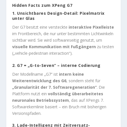
Hidden Facts zum XPeng G7
1.
Unsichtbares Design-Detail: Pixelmatrix
unter Glas
Der G7 besitzt eine versteckte
interaktive Pixelleiste
im Frontbereich, die nur unter bestimmten Lichtwinkeln
sichtbar wird. Sie wird softwareseitig genutzt, um
visuelle Kommunikation mit Fußgängern
zu testen
(„vehicle-pedestrian interaction“).
2.
G7 = „G-to-Seven“ – interne Codierung
Der Modellname „G7“ ist
intern keine
Weiterentwicklung des G6
, sondern steht für
„Granularität der 7. Softwaregeneration“
. Die
Plattform nutzt ein
vollständig überarbeitetes
neuronales Betriebssystem
, das auf XPengs 7.
Softwarekernlinie basiert – ein Bruch mit bisherigen
Versionspfaden.
3.
Lade-Intelligenz mit Zeitversatz-