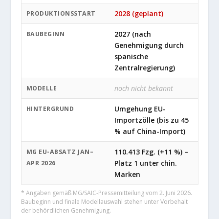
2028 (geplant)
PRODUKTIONSSTART
2027 (nach
BAUBEGINN
Genehmigung durch
spanische
Zentralregierung)
noch nicht bekannt
MODELLE
Umgehung EU-
HINTERGRUND
Importzölle (bis zu 45
% auf China-Import)
110.413 Fzg. (+11 %) –
MG EU-ABSATZ JAN–
Platz 1 unter chin.
APR 2026
Marken
* Angaben gemäß MG/SAIC-Pressemitteilung vom 2. Juni 2026.
Baubeginn und finale Modellauswahl stehen unter Vorbehalt
der behördlichen Genehmigung.