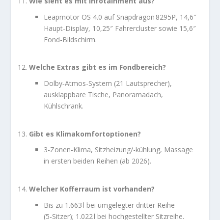
Wie sieht es mit Infotainment aus?
Leapmotor OS 4.0 auf Snapdragon 8295P, 14,6″
Haupt-Display, 10,25″ Fahrercluster sowie 15,6″
Fond-Bildschirm.
Welche Extras gibt es im Fondbereich?
Dolby‑Atmos-System (21 Lautsprecher),
ausklappbare Tische, Panoramadach,
Kühlschrank.
Gibt es Klimakomfortoptionen?
3-Zonen-Klima, Sitzheizung/-kühlung, Massage
in ersten beiden Reihen (ab 2026).
Welcher Kofferraum ist vorhanden?
Bis zu 1.663 l bei umgelegter dritter Reihe
(5‑Sitzer); 1.022 l bei hochgestellter Sitzreihe.