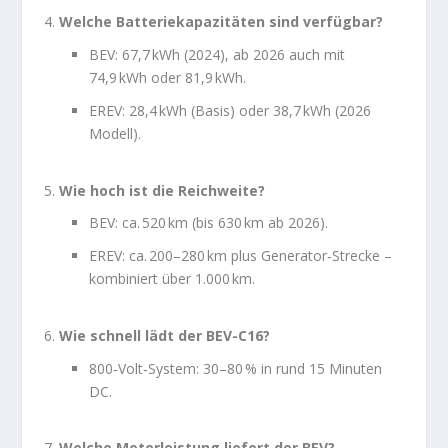
Welche Batteriekapazitäten sind verfügbar?
BEV: 67,7 kWh (2024), ab 2026 auch mit
74,9 kWh oder 81,9 kWh.
EREV: 28,4 kWh (Basis) oder 38,7 kWh (2026
Modell).
Wie hoch ist die Reichweite?
BEV: ca. 520 km (bis 630 km ab 2026).
EREV: ca. 200–280 km plus Generator‑Strecke –
kombiniert über 1.000 km.
Wie schnell lädt der BEV-C16?
800‑Volt‑System: 30–80 % in rund 15 Minuten
DC.
Welche Motorleistung liefert der BEV?