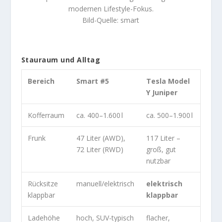
modernen Lifestyle-Fokus.
Bild-Quelle: smart
Stauraum und Alltag
Bereich
Smart #5
Tesla Model
Y Juniper
Kofferraum
ca. 400–1.600 l
ca. 500–1.900 l
Frunk
47 Liter (AWD),
117 Liter –
72 Liter (RWD)
groß, gut
nutzbar
Rücksitze
manuell/elektrisch
elektrisch
klappbar
klappbar
Ladehöhe
hoch, SUV-typisch
flacher,