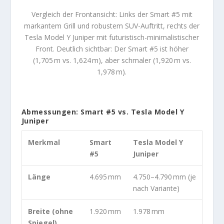
Vergleich der Frontansicht: Links der Smart #5 mit
markantem Grill und robustem SUV-Auftritt, rechts der
Tesla Model Y Juniper mit futuristisch-minimalistischer
Front. Deutlich sichtbar: Der Smart #5 ist höher
(1,705 m vs. 1,624 m), aber schmaler (1,920 m vs.
1,978 m).
Abmessungen: Smart #5 vs. Tesla Model Y
Juniper
Merkmal
Smart
Tesla Model Y
#5
Juniper
Länge
4.695 mm
4.750–4.790 mm (je
nach Variante)
Breite (ohne
1.920 mm
1.978 mm
Spiegel)