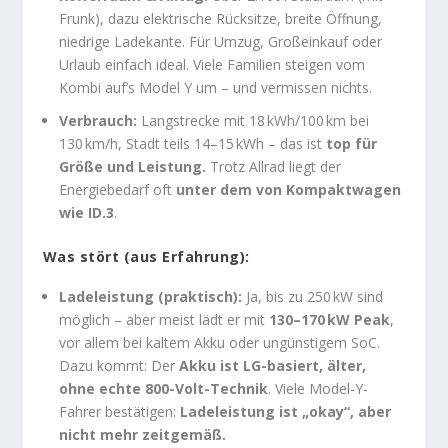
Frunk), dazu elektrische Rücksitze, breite Öffnung,
niedrige Ladekante. Für Umzug, Großeinkauf oder
Urlaub einfach ideal. Viele Familien steigen vom
Kombi auf’s Model Y um – und vermissen nichts.
Verbrauch:
Langstrecke mit 18 kWh/100 km bei
130 km/h, Stadt teils 14–15 kWh – das ist
top für
Größe und Leistung.
Trotz Allrad liegt der
Energiebedarf oft
unter dem von Kompaktwagen
wie ID.3
.
Was stört (aus Erfahrung):
Ladeleistung (praktisch):
Ja, bis zu 250 kW sind
möglich – aber meist lädt er mit
130–170 kW Peak
,
vor allem bei kaltem Akku oder ungünstigem SoC.
Dazu kommt: Der
Akku ist LG-basiert, älter,
ohne echte 800-Volt-Technik
. Viele Model-Y-
Fahrer bestätigen:
Ladeleistung ist „okay“, aber
nicht mehr zeitgemäß.