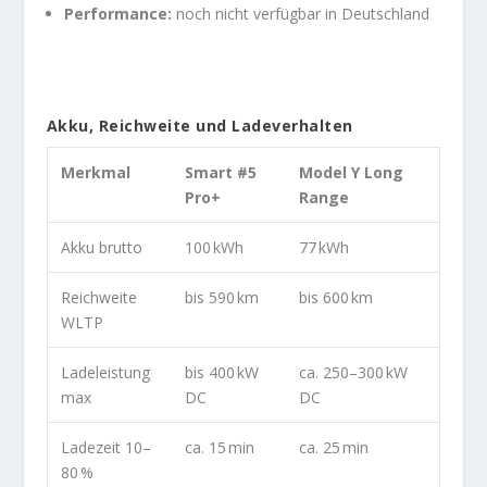
Performance:
noch nicht verfügbar in Deutschland
Akku, Reichweite und Ladeverhalten
Merkmal
Smart #5
Model Y Long
Pro+
Range
Akku brutto
100 kWh
77 kWh
Reichweite
bis 590 km
bis 600 km
WLTP
Ladeleistung
bis 400 kW
ca. 250–300 kW
max
DC
DC
Ladezeit 10–
ca. 15 min
ca. 25 min
80 %