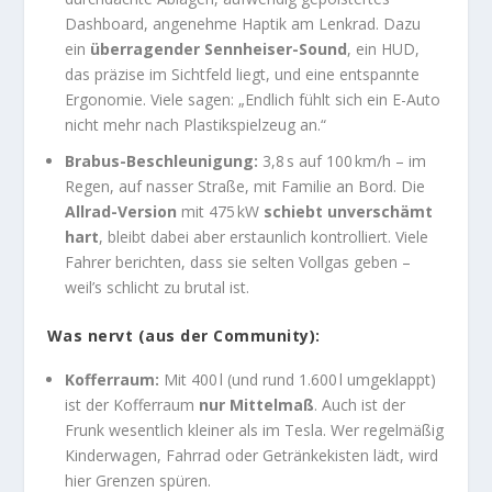
Dashboard, angenehme Haptik am Lenkrad. Dazu
ein
überragender Sennheiser-Sound
, ein HUD,
das präzise im Sichtfeld liegt, und eine entspannte
Ergonomie. Viele sagen: „Endlich fühlt sich ein E-Auto
nicht mehr nach Plastikspielzeug an.“
Brabus-Beschleunigung:
3,8 s auf 100 km/h – im
Regen, auf nasser Straße, mit Familie an Bord. Die
Allrad-Version
mit 475 kW
schiebt unverschämt
hart
, bleibt dabei aber erstaunlich kontrolliert. Viele
Fahrer berichten, dass sie selten Vollgas geben –
weil’s schlicht zu brutal ist.
Was nervt (aus der Community):
Kofferraum:
Mit 400 l (und rund 1.600 l umgeklappt)
ist der Kofferraum
nur Mittelmaß
. Auch ist der
Frunk wesentlich kleiner als im Tesla. Wer regelmäßig
Kinderwagen, Fahrrad oder Getränkekisten lädt, wird
hier Grenzen spüren.