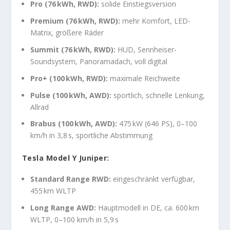
Pro (76 kWh, RWD):
solide Einstiegsversion
Premium (76 kWh, RWD):
mehr Komfort, LED-
Matrix, größere Räder
Summit (76 kWh, RWD):
HUD, Sennheiser-
Soundsystem, Panoramadach, voll digital
Pro+ (100 kWh, RWD):
maximale Reichweite
Pulse (100 kWh, AWD):
sportlich, schnelle Lenkung,
Allrad
Brabus (100 kWh, AWD):
475 kW (646 PS), 0–100
km/h in 3,8 s, sportliche Abstimmung
Tesla Model Y Juniper:
Standard Range RWD:
eingeschränkt verfügbar,
455 km WLTP
Long Range AWD:
Hauptmodell in DE, ca. 600 km
WLTP, 0–100 km/h in 5,9 s