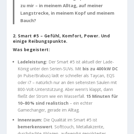
zu mir – in meinem Alltag, auf meiner
Langstrecke, in meinem Kopf und meinem
Bauch?
2. Smart #5 – Gefühl, Komfort, Power. Und
einige Reibungspunkte.
Was begeistert:
Ladeleistung:
Der Smart #5 ist aktuell der Lade-
König unter den Serien-SUVs. Mit
bis zu 400 kW DC
(in Pulse/Brabus) lädt er schneller als Taycan, EQS
oder i7 – natürlich nur an den seltensten Säulen mit
800-Volt-Unterstützung. Aber wenn’s klappt, dann
fließt der Strom wie ein Wasserfall.
15 Minuten für
10–80 % sind realistisch
– ein echter
Gamechanger, gerade im Alltag.
Innenraum:
Die Qualität im Smart #5 ist
bemerkenswert
. Softtouch, Metallakzente,
durchdachte Ablagen, aufwendig gepolstertes