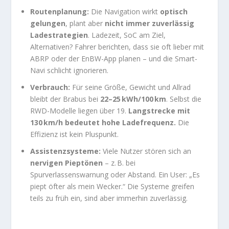
Routenplanung:
Die Navigation wirkt
optisch
gelungen
, plant aber
nicht immer zuverlässig
Ladestrategien
. Ladezeit, SoC am Ziel,
Alternativen? Fahrer berichten, dass sie oft lieber mit
ABRP oder der EnBW-App planen – und die Smart-
Navi schlicht ignorieren.
Verbrauch:
Für seine Größe, Gewicht und Allrad
bleibt der Brabus bei
22–25 kWh/100 km
. Selbst die
RWD-Modelle liegen über 19.
Langstrecke mit
130 km/h bedeutet hohe Ladefrequenz.
Die
Effizienz ist kein Pluspunkt.
Assistenzsysteme:
Viele Nutzer stören sich an
nervigen Pieptönen
– z. B. bei
Spurverlassenswarnung oder Abstand. Ein User: „Es
piept öfter als mein Wecker.“ Die Systeme greifen
teils zu früh ein, sind aber immerhin zuverlässig.