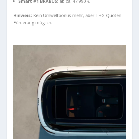
Smart #1 BRABUS:
ab ca. 47.990 €
Hinweis:
Kein Umweltbonus mehr, aber THG-Quoten-
Förderung möglich.