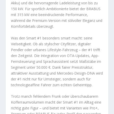
Akku) und die hervorragende Ladeleistung von bis zu
150 kW. Für sportlich Ambitionierte bietet der BRABUS
mit 315 kW eine beeindruckende Performance,
während die Premium-Version mit stilvoller Eleganz und
Komfortdetails überzeugt.
Was den Smart #1 besonders smart macht: seine
Vielseitigkeit. Ob als stylischer Cityflitzer, digitaler
Pendler oder urbanes Lifestyle-Fahrzeug – der #1 trifft
den Zeitgeist. Die Integration von OTA-Updates, App-
Fernsteuerung und Sprachassistent setzt Maßstäbe im
Segment unter 50.000 €. Dank fairer Preisstruktur,
attraktiver Ausstattung und Mercedes-Design-DNA wird
der #1 nicht nur für Umsteiger, sondern auch für
technologieaffine Fahrer zum echten Geheimtipp.
Trotz manch fehlendem Frunk oder überschaubarem
Kofferraumvolumen macht der Smart #1 im Alltag eine
richtig gute Figur – und bietet mit Varianten wie Pro+,
Premium oder BRABUS für jedes Profil den passenden