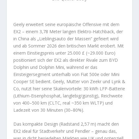
Geely erweitert seine europäische Offensive mit dem
EX2 – einem 3,78 Meter langen Elektro-Hatchback, der
in China als „Lieblingsauto der Massen“ gefeiert wird
und ab Sommer 2026 den britischen Markt erobert. Mit
einem Einstiegspreis unter 25.000 £ (~29.000 Euro)
positioniert sich der EX2 als direkter Rivale zum BYD
Dolphin und Dolphin Mini, während er das
Einsteigersegment unterhalb von Fiat 500e oder Mini
Cooper SE bedient. Geely, Mutter von Zeekr und Lynk &
Co, nutzt hier seine Skalenvorteile: 30 kWh LFP-Batterie
(Lithium-Eisenphosphat, langlebig/günstig), Reichweite
von 400–500 km (CLTC, real ~350 km WLTP) und
Ladezeit von 30 Minuten (30–80%).
Das kompakte Design (Radstand 2,57 m) macht den
EX2 ideal für Stadtverkehr und Pendler – genau das,
was in dicht besiedelten Märkten wie UK und potenziell