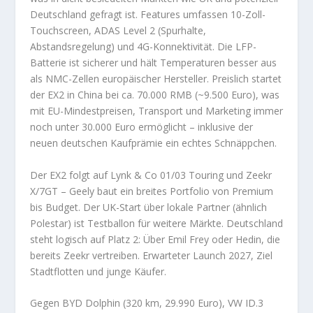
Deutschland gefragt ist. Features umfassen 10-Zoll-
Touchscreen, ADAS Level 2 (Spurhalte,
Abstandsregelung) und 4G-Konnektivität. Die LFP-
Batterie ist sicherer und hält Temperaturen besser aus
als NMC-Zellen europäischer Hersteller. Preislich startet
der EX2 in China bei ca. 70.000 RMB (~9.500 Euro), was
mit EU-Mindestpreisen, Transport und Marketing immer
noch unter 30.000 Euro ermöglicht – inklusive der
neuen deutschen Kaufprämie ein echtes Schnäppchen.
Der EX2 folgt auf Lynk & Co 01/03 Touring und Zeekr
X/7GT – Geely baut ein breites Portfolio von Premium
bis Budget. Der UK-Start über lokale Partner (ähnlich
Polestar) ist Testballon für weitere Märkte. Deutschland
steht logisch auf Platz 2: Über Emil Frey oder Hedin, die
bereits Zeekr vertreiben. Erwarteter Launch 2027, Ziel
Stadtflotten und junge Käufer.
Gegen BYD Dolphin (320 km, 29.990 Euro), VW ID.3