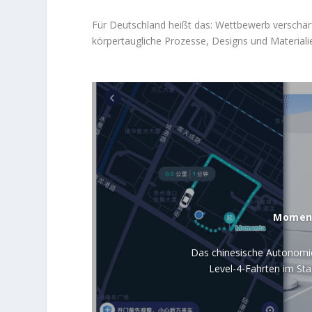
Für Deutschland heißt das: Wettbewerb verschärf
körpertaugliche Prozesse, Designs und Materialie
Moment
Das chinesische Autonom
Level-4-Fahrten im Sta