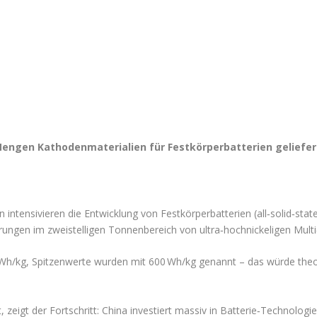
Mengen Kathodenmaterialien für Festkörper­batterien geliefer
ntensivieren die Entwicklung von Festkörper­batterien (all‑solid‑state
erungen im zweistelligen Tonnenbereich von ultra‑hoch­nickeligen Mul
 Wh/kg, Spitzenwerte wurden mit 600 Wh/kg genannt – das würde theo
 zeigt der Fortschritt: China investiert massiv in Batterie‑Technolog