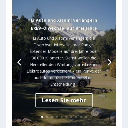
Li Auto und Xiaomi verlängern
EREV-Ölwechsel auf drei Jahre
Li Auto und Xiaomi verlängern die
Ölwechsel-Intervalle ihrer Range-
Extender-Modelle auf drei Jahre oder
30.000 Kilometer. Damit wollen die
Hersteller den Wartungsvorteil reiner
Elektroautos verkleinern – ein Punkt, der
auch für deutsche Käufer bei der
Entscheidung...
Lesen Sie mehr