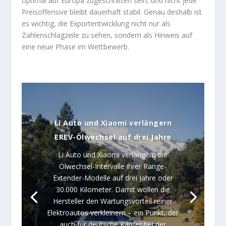
optimal auf Europa zugeschnitten sein, und nicht jede
Preisoffensive bleibt dauerhaft stabil. Genau deshalb ist
es wichtig, die Exportentwicklung nicht nur als
Zahlenschlagzeile zu sehen, sondern als Hinweis auf
eine neue Phase im Wettbewerb.
Li Auto und Xiaomi verlängern
EREV-Ölwechsel auf drei Jahre
Li Auto und Xiaomi verlängern die
Ölwechsel-Intervalle ihrer Range-
Extender-Modelle auf drei Jahre oder
30.000 Kilometer. Damit wollen die
Hersteller den Wartungsvorteil reiner
Elektroautos verkleinern – ein Punkt, der
auch für deutsche Käufer bei der