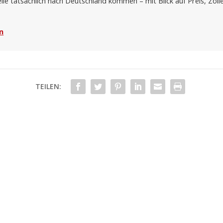
lle tatsächlich nach Deutschland kommen – mit Blick auf Preis, Zöll
n
TEILEN: