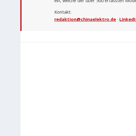
ein, welche der über 500 erfassten Mode
Kontakt:
redaktion@chinaelektro.de
·
LinkedI